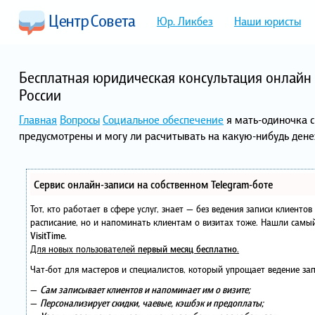
Юр. Ликбез
Наши юристы
Бесплатная юридическая консультация онлайн 
России
Главная
Вопросы
Социальное обеспечение
я мать-одиночка с
предусмотрены и могу ли расчитывать на какую-нибудь де
Сервис онлайн-записи на собственном Telegram-боте
Тот, кто работает в сфере услуг, знает — без ведения записи клиенто
расписание, но и напоминать клиентам о визитах тоже. Нашли сам
VisitTime.
Для новых пользователей
первый месяц бесплатно
.
Чат-бот для мастеров и специалистов, который упрощает ведение зап
—
Сам записывает клиентов и напоминает им о визите;
—
Персонализирует скидки, чаевые, кэшбэк и предоплаты;