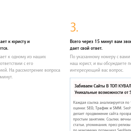
3.
ает к юристу и
Всего через 15 минут вам зво
тся.
дает свой ответ.
ает к одному из наших
По указанному номеру с вами
оответствии с его
наш юрист, и вы обсуждаете 
ией. На рассмотрение вопроса
интересующий вас вопрос.
 минут.
Забиваем Сайты В ТОП КУВА
Уникальные возможности от
Каждая ссылка анализируется по
оценки:
SEO, Трафик и SMM.
Seo
делает продвижение сайта прозр
простым занятием. Ссылки, вечны
статьи, упоминания, пресс-релизы
по максимуму потенциал SeoHam