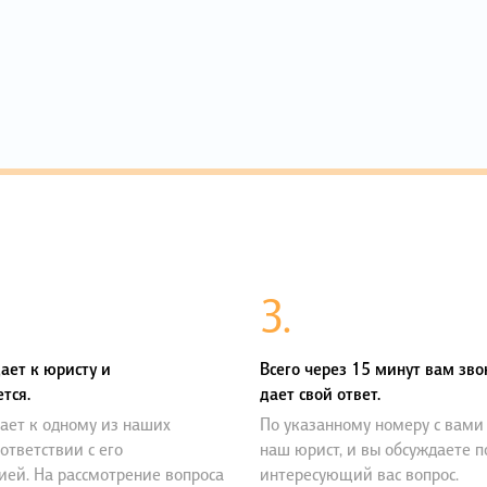
3.
ает к юристу и
Всего через 15 минут вам зво
тся.
дает свой ответ.
ает к одному из наших
По указанному номеру с вами
оответствии с его
наш юрист, и вы обсуждаете 
ией. На рассмотрение вопроса
интересующий вас вопрос.