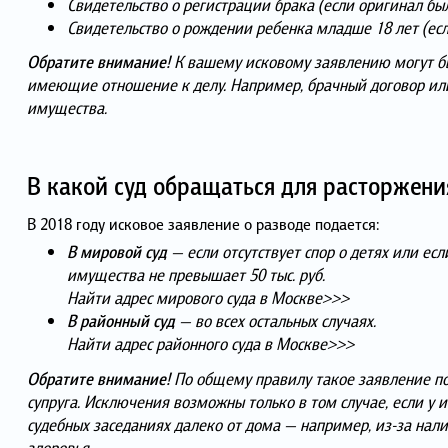
Свидетельство о регистрации брака (если оригинал был
Свидетельство о рождении ребенка младше 18 лет (если
Обратите внимание!
К вашему исковому заявлению могут б
имеющие отношение к делу. Например, брачный договор или
имущества.
В какой суд обращаться для расторжени
В 2018 году исковое заявление о разводе подается:
В мировой суд
— если отсутствует спор о детях или есл
имущества не превышает 50 тыс. руб.
Найти адрес мирового суда в Москве>>>
В районный суд
— во всех остальных случаях.
Найти адрес районного суда в Москве>>>
Обратите внимание!
По общему правилу такое заявление под
супруга. Исключения возможны только в том случае, если у 
судебных заседаниях далеко от дома — например, из-за нал
здоровья.