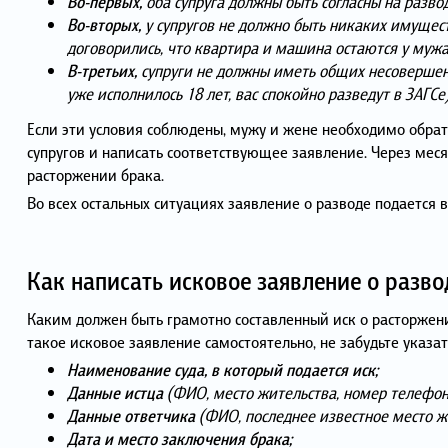
Во-первых,
оба супруга должны быть согласны на развод
Во-вторых,
у супругов не должно быть никаких имущес
договорились, что квартира и машина остаются у мужа
В-третьих,
супруги не должны иметь общих несовершенн
уже исполнилось 18 лет, вас спокойно разведут в ЗАГСе)
Если эти условия соблюдены, мужу и жене необходимо обрати
супругов и написать соответствующее заявление. Через мес
расторжении брака.
Во всех остальных ситуациях заявление о разводе подается в 
Как написать исковое заявление о разво
Каким должен быть грамотно составленный иск о расторжени
такое исковое заявление самостоятельно, не забудьте указа
Наименование суда, в который подается иск;
Данные истца
(ФИО, место жительства, номер телефон
Данные ответчика
(ФИО, последнее известное место ж
Дата и место заключения брака;