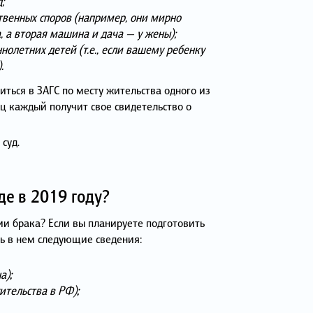
;
твенных споров (например, они мирно
, а вторая машина и дача — у жены);
олетних детей (т.е., если вашему ребенку
.
ться в ЗАГС по месту жительства одного из
яц каждый получит свое свидетельство о
суд.
де в 2019 году?
и брака? Если вы планируете подготовить
ть в нем следующие сведения:
а)
;
ительства в РФ)
;