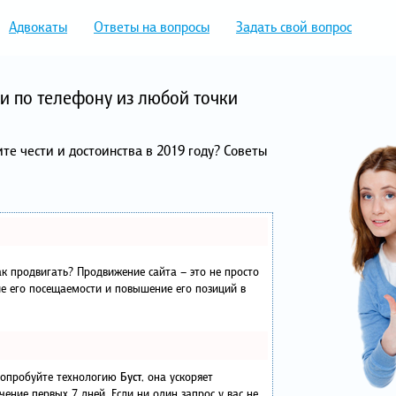
Адвокаты
Ответы на вопросы
Задать свой вопрос
и по телефону из любой точки
те чести и достоинства в 2019 году? Советы
как продвигать? Продвижение сайта – это не просто
е его посещаемости и повышение его позиций в
 попробуйте технологию
Буст
, она ускоряет
чение первых 7 дней. Если ни один запрос у вас не