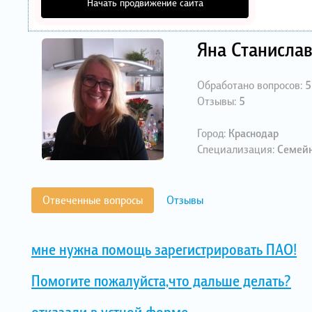
Начать продвижение сайта
Яна Станисла
Обработано вопросов:
5
Отзывы:
5
Город:
Краснодар
Специализация:
Семейн
Отвеченные вопросы
Отзывы
мне нужна помощь зарегистрировать ПАО!
Помогите пожалуйста,что дальше делать?
отказали в устной форме