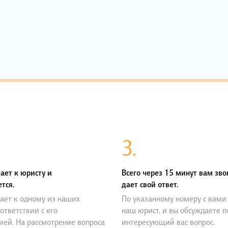
3.
ает к юристу и
Всего через 15 минут вам зво
тся.
дает свой ответ.
ает к одному из наших
По указанному номеру с вами
оответствии с его
наш юрист, и вы обсуждаете 
ией. На рассмотрение вопроса
интересующий вас вопрос.