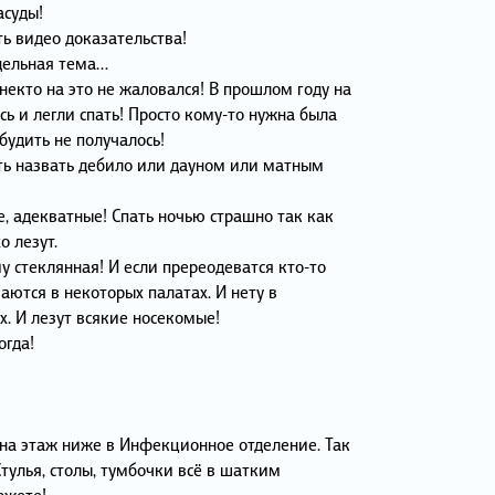
асуды!
ть видео доказательства!
тдельная тема…
некто на это не жаловался! В прошлом году на
сь и легли спать! Просто кому-то нужна была
будить не получалось!
ать назвать дебило или дауном или матным
е, адекватные! Спать ночью страшно так как
о лезут.
иу стеклянная! И если пререодеватся кто-то
ются в некоторых палатах. И нету в
х. И лезут всякие носекомые!
огда!
 на этаж ниже в Инфекционное отделение. Так
Стулья, столы, тумбочки всё в шатким
ожете!