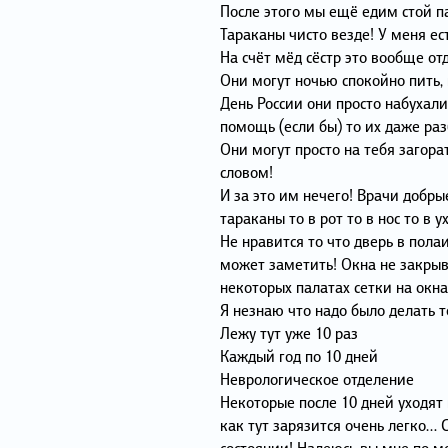
После этого мы ещё едим стой п
Тараканы чисто везде! У меня ес
На счёт мёд сёстр это вообще о
Они могут ночью спокойно пить, 
День России они просто набухали
помощь (если бы) то их даже раз
Они могут просто на тебя загор
словом!
И за это им нечего! Врачи добры
тараканы то в рот то в нос то в ух
Не нравится то что дверь в пола
может заметить! Окна не закрыва
некоторых палатах сетки на окна
Я незнаю что надо было делать т
Лежу тут уже 10 раз
Каждый год по 10 дней
Неврологическое отделение
Некоторые после 10 дней уходят
как тут зарязится очень легко… 
состоянии! Надеюсь вы мне по м