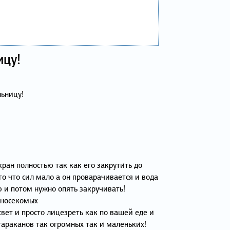
ицу!
льницу!
кран полностью так как его закрутить до
ого что сил мало а он проварачивается и вода
ю и потом нужно опять закручивать!
 носекомых
вет и просто лицезреть как по вашей еде и
тараканов так огромных так и маленьких!