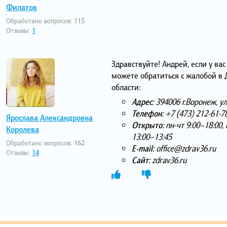
Филатов
Обработано вопросов:
115
Отзывы:
1
Здравствуйте! Андрей, если у вас
можете обратиться с жалобой в
области:
Адрес:
394006 г.Воронеж, ул
Телефон:
+7 (473) 212-61-7
Ярослава Александровна
Открыто:
пн-чт 9:00–18:00, 
Королева
13:00–13:45
Обработано вопросов:
162
E-mail:
office@zdrav36.ru
Отзывы:
14
Сайт:
zdrav36.ru