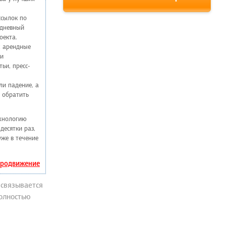
ссылок по
едневный
оекта.
: арендные
ии
ьи, пресс-
ли падение, а
 обратить
ехнологию
десятки раз,
уже в течение
 продвижение
 связывается
полностью