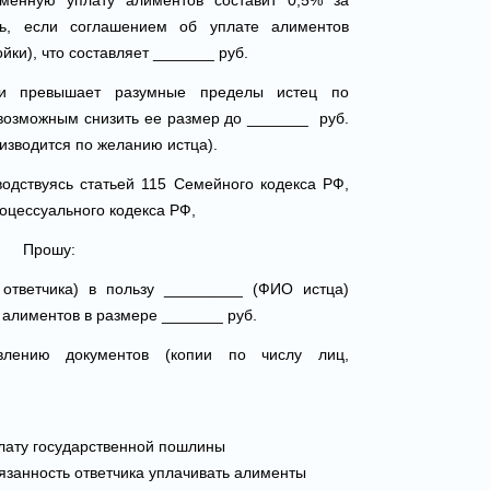
еменную уплату алиментов составит 0,5% за
ть, если соглашением об уплате алиментов
йки), что составляет _______ руб.
ки превышает разумные пределы истец по
 возможным снизить ее размер до _______ руб.
изводится по желанию истца).
водствуясь статьей 115 Семейного кодекса РФ,
оцессуального кодекса РФ,
Прошу:
ответчика) в пользу _________ (ФИО истца)
 алиментов в размере _______ руб.
влению документов (копии по числу лиц,
лату государственной пошлины
занность ответчика уплачивать алименты