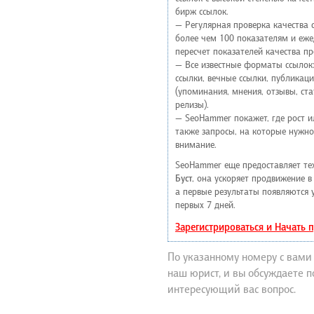
бирж ссылок.
— Регулярная проверка качества 
более чем 100 показателям и еж
пересчет показателей качества пр
— Все известные форматы ссылок
ссылки, вечные ссылки, публикац
(упоминания, мнения, отзывы, стат
релизы).
— SeoHammer покажет, где рост и
также запросы, на которые нужно
внимание.
SeoHammer еще предоставляет т
Буст
, она ускоряет продвижение в 
а первые результаты появляются 
первых 7 дней.
Зарегистрироваться и Начать
По указанному номеру с вами
наш юрист, и вы обсуждаете 
интересующий вас вопрос.