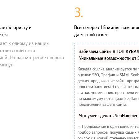
3.
ает к юристу и
Всего через 15 минут вам зво
тся.
дает свой ответ.
ает к одному из наших
оответствии с его
Забиваем Сайты В ТОП КУВА
ией. На рассмотрение вопроса
Уникальные возможности от
 минут.
Каждая ссылка анализируется по
оценки:
SEO, Трафик и SMM.
Seo
делает продвижение сайта прозр
простым занятием. Ссылки, вечны
статьи, упоминания, пресс-релизы
по максимуму потенциал SeoHam
продвижения вашего сайта.
Что умеет делать SeoHammer
— Продвижение в один клик, инт
подбор запросов, покупка самых
ссылок с высокой степенью качес