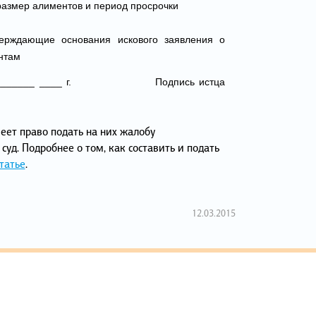
азмер алиментов и период просрочки
тверждающие основания искового заявления о
нтам
__»_________ ____ г. Подпись истца
меет право подать на них жалобу
уд. Подробнее о том, как составить и подать
татье
.
12.03.2015