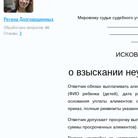
Мировому судье судебного у
Регина Долгоаршинных
_____________
Обработано вопросов:
66
____________
Отзывы:
3
__
ИСКОВ
о взыскании не
Ответчик обязан выплачивать ал
(ФИО ребенка (детей), дата р
основания уплаты алиментов: 
приказ, полные реквизиты указанн
Ответчик допускает просрочку вы
суммы просроченных алиментов).