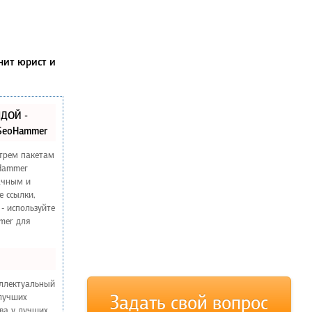
нит юрист и
ЛДОЙ -
 SeoHammer
 трем пакетам
Hammer
ачным и
е ссылки,
 - используйте
mer для
еллектуальный
Задать свой вопрос
 лучших
тва у лучших