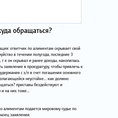
куда обращаться?
уация: ответчик по алиментам скрывает свой
уйство в течении полугода, последние 3
, т к он скрывал и ранее доходы, накопилась
ать заявление в прокуратуру, чтобы привлечь к
удержания с з/п в счет погашения основного
 полагающейся неустойке… как должно
ащаться? приставы бездействуют и
 и на них тоже…
по алиментам подается мировому судье по
разец заявления: