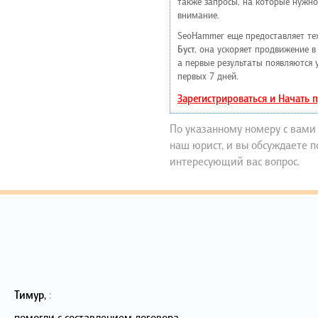
также запросы, на которые нужно
внимание.
SeoHammer еще предоставляет т
Буст
, она ускоряет продвижение в 
а первые результаты появляются 
первых 7 дней.
Зарегистрироваться и Начать
По указанному номеру с вами
наш юрист, и вы обсуждаете 
интересующий вас вопрос.
Тимур
,
:
помогли с составлением договора