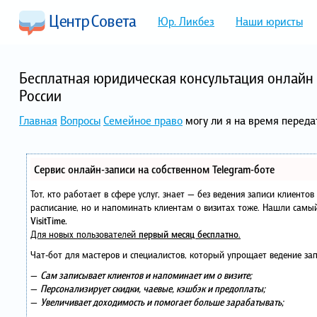
Юр. Ликбез
Наши юристы
Бесплатная юридическая консультация онлайн 
России
Главная
Вопросы
Семейное право
могу ли я на время переда
Сервис онлайн-записи на собственном Telegram-боте
Тот, кто работает в сфере услуг, знает — без ведения записи клиенто
расписание, но и напоминать клиентам о визитах тоже. Нашли сам
VisitTime.
Для новых пользователей
первый месяц бесплатно
.
Чат-бот для мастеров и специалистов, который упрощает ведение зап
—
Сам записывает клиентов и напоминает им о визите;
—
Персонализирует скидки, чаевые, кэшбэк и предоплаты;
—
Увеличивает доходимость и помогает больше зарабатывать;