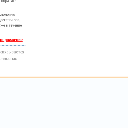
 обратить
ехнологию
десятки раз,
уже в течение
 продвижение
 связывается
полностью