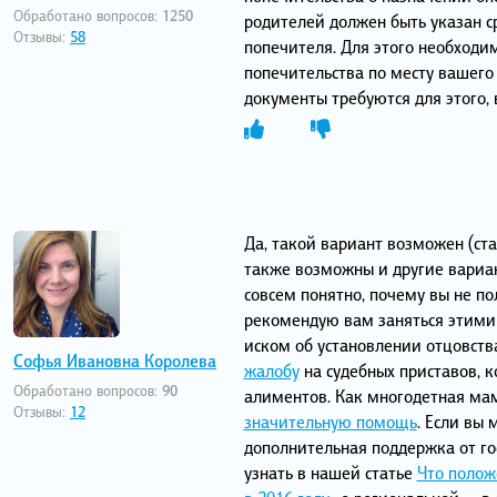
Обработано вопросов:
1250
родителей должен быть указан с
Отзывы:
58
попечителя. Для этого необходим
попечительства по месту вашего
документы требуются для этого,
Да, такой вариант возможен (ста
также возможны и другие вариан
совсем понятно, почему вы не по
рекомендую вам заняться этими в
иском об установлении отцовст
Софья Ивановна Королева
жалобу
на судебных приставов, 
Обработано вопросов:
90
алиментов. Как многодетная ма
Отзывы:
12
значительную помощь
. Если вы 
дополнительная поддержка от г
узнать в нашей статье
Что полож