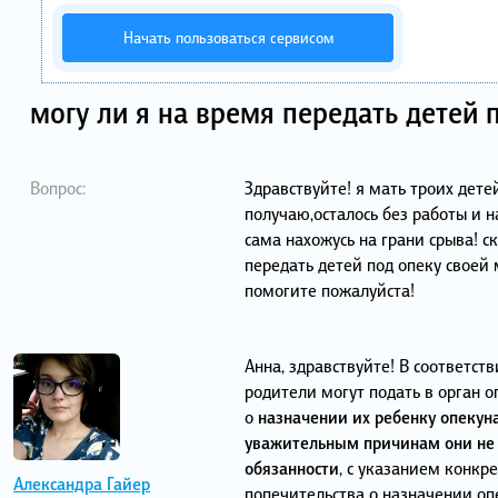
Начать пользоваться сервисом
могу ли я на время передать детей 
Вопрос:
Здравствуйте! я мать троих дете
получаю,осталось без работы и 
сама нахожусь на грани срыва! с
передать детей под опеку своей м
помогите пожалуйста!
Анна, здравствуйте! В соответств
родители могут подать в орган 
о
назначении их ребенку опекуна
уважительным причинам они не 
обязанности
, с указанием конкре
Александра Гайер
попечительства о назначении оп