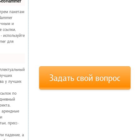
 SeoHammer
 трем пакетам
Hammer
ачным и
е ссылки,
 - используйте
mer для
еллектуальный
Задать свой вопрос
 лучших
тва у лучших
ссылок по
едневный
оекта.
: арендные
ии
ьи, пресс-
ли падение, а