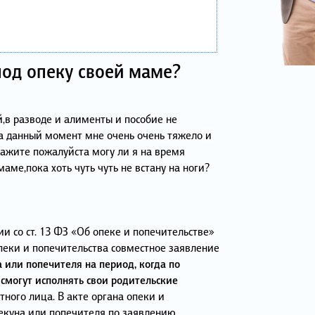
под опеку своей маме?
й,в разводе и алименты и пособие не
на данный момент мне очень очень тяжело и
кажите пожалуйста могу ли я на время
аме,пока хоть чуть чуть не встану на ноги?
ии со ст. 13 ФЗ «Об опеке и попечительстве»
опеки и попечительства совместное заявление
 или попечителя на период, когда по
смогут исполнять свои родительские
тного лица. В акте органа опеки и
екуна или попечителя по заявлению