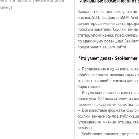
ией. На рассмотрение вопроса
Уникальные возможности от
 минут.
Каждая ссылка анализируется по
оценки:
SEO, Трафик и SMM.
Seo
делает продвижение сайта прозр
простым занятием. Ссылки, вечны
статьи, упоминания, пресс-релизы
по максимуму потенциал SeoHam
продвижения вашего сайта.
Что умеет делать SeoHammer
— Продвижение в один клик, инт
подбор запросов, покупка самых
ссылок с высокой степенью качес
бирж ссылок.
— Регулярная проверка качества 
более чем 100 показателям и еж
пересчет показателей качества пр
— Все известные форматы ссылок
ссылки, вечные ссылки, публикац
(упоминания, мнения, отзывы, стат
релизы).
— SeoHammer покажет, где рост и