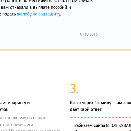
соцзащите по месту жительства. В том случае,
 вам отказали в выплате пособий и
е подать
жалобу на соцзащиту
.
07.10.2016
3.
ает к юристу и
Всего через 15 минут вам зво
тся.
дает свой ответ.
ает к одному из наших
оответствии с его
Забиваем Сайты В ТОП КУВА