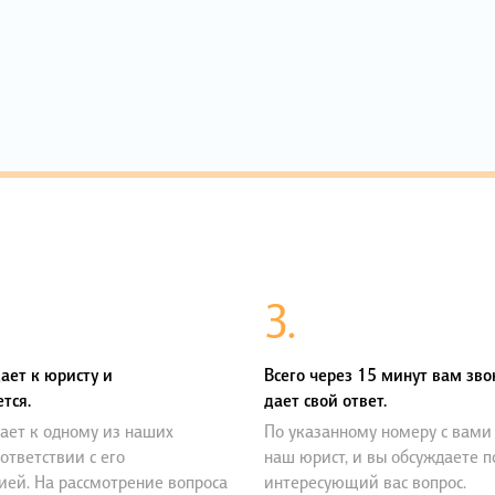
3.
ает к юристу и
Всего через 15 минут вам зво
тся.
дает свой ответ.
ает к одному из наших
По указанному номеру с вами
оответствии с его
наш юрист, и вы обсуждаете 
ией. На рассмотрение вопроса
интересующий вас вопрос.