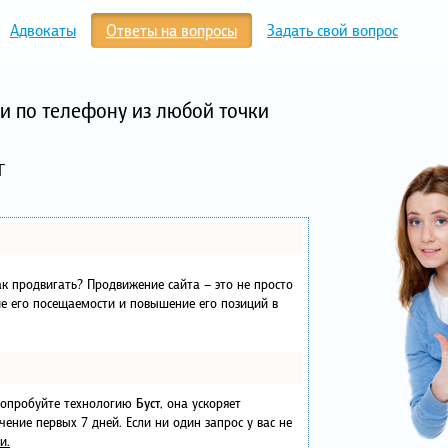
Адвокаты
Ответы на вопросы
Задать свой вопрос
и по телефону из любой точки
Г
как продвигать? Продвижение сайта – это не просто
е его посещаемости и повышение его позиций в
 попробуйте технологию
Буст
, она ускоряет
чение первых 7 дней. Если ни один запрос у вас не
и.