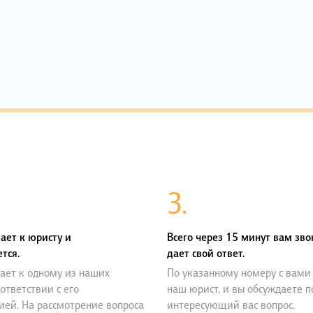
3.
ает к юристу и
Всего через 15 минут вам зво
тся.
дает свой ответ.
ает к одному из наших
По указанному номеру с вами
оответствии с его
наш юрист, и вы обсуждаете 
ией. На рассмотрение вопроса
интересующий вас вопрос.