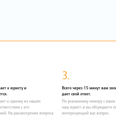
3.
ает к юристу и
Всего через 15 минут вам зво
тся.
дает свой ответ.
ает к одному из наших
По указанному номеру с вами
оответствии с его
наш юрист, и вы обсуждаете 
ией. На рассмотрение вопроса
интересующий вас вопрос.