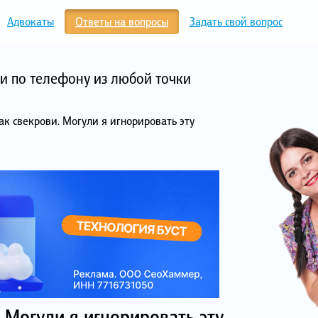
Адвокаты
Ответы на вопросы
Задать свой вопрос
и по телефону из любой точки
ак свекрови. Могули я игнорировать эту
 Могули я игнорировать эту