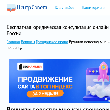
Юр. Ликбез
Наши юристы
Бесплатная юридическая консультация онлайн 
России
Главная
Вопросы
Гражданское право
Вручили повестку мне к
повестку.
Вручили повестку мне как свекрови.