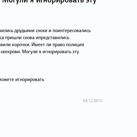
ились друдьями снохи и поинтересовались
аса пришли снова ипредставились
авили корочки. Имеет ли право полиция
 свекрови. Могули я игнорировать эту
 можете игнорировать
04.12.2015