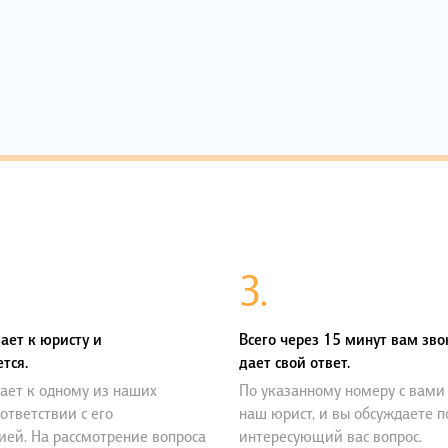
3.
ает к юристу и
Всего через 15 минут вам зво
тся.
дает свой ответ.
ает к одному из наших
По указанному номеру с вами
оответствии с его
наш юрист, и вы обсуждаете 
ией. На рассмотрение вопроса
интересующий вас вопрос.